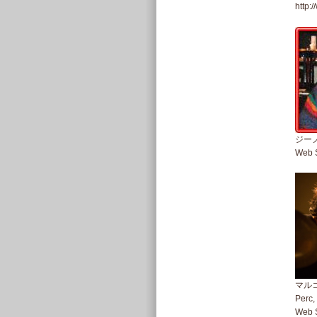
http:
ジーノ
Web S
マル
Perc,
Web S