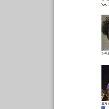
Web S
永井朋生
左方ま