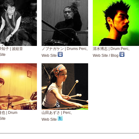
知子 | 波紋音
ノブナガケン | Drums Perc,
清水博志 | Drum Perc,
ite
Web Site
Web Site
/
Blog
也 | Drum
山田あずさ | Perc,
ite
Web Site