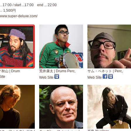
..17:00 / start ...17:00 end ... 22:00
 ... 1,500円
//www.super-deluxe.com/
秋山 | Drum
荒井康太 | Drums Perc,
サム・ベネット | Perc,
ite
Web Site
Web Site