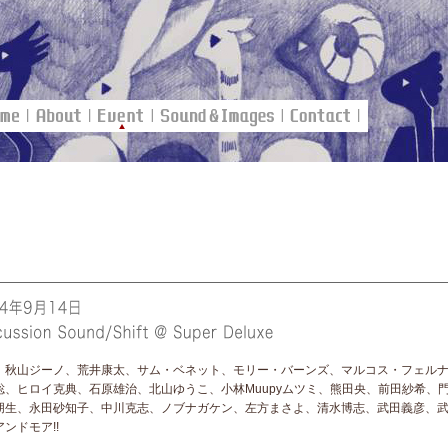
：秋山ジーノ、荒井康太、サム・ベネット、モリー・バーンズ、マルコス・フェル
聡、ヒロイ克典、石原雄治、北山ゆうこ、小林Muupyムツミ、熊田央、前田紗希、
朋生、永田砂知子、中川克志、ノブナガケン、左方まさよ、清水博志、武田義彦、
ンドモア!!