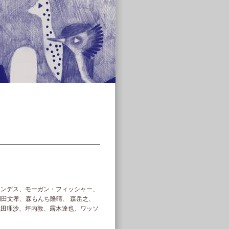
ナンデス、モーガン・フィッシャー、
門田文孝、森もんち隆晴、 森岳之、
武田理沙、坪内敦、露木達也、ワッソ