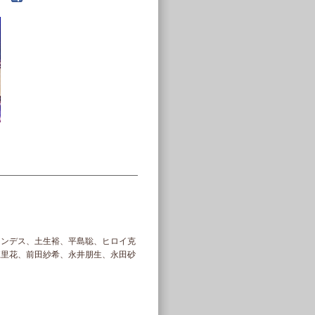
ナンデス、土生裕、平島聡、ヒロイ克
中村江里花、前田紗希、永井朋生、永田砂