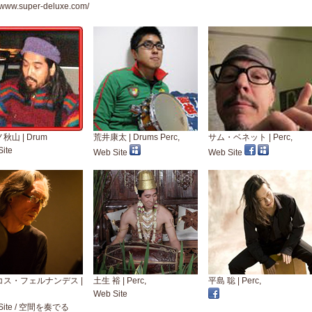
//www.super-deluxe.com/
秋山 | Drum
荒井康太 | Drums Perc,
サム・ベネット | Perc,
ite
Web Site
Web Site
コス・フェルナンデス |
土生 裕 | Perc,
平島 聡 | Perc,
Web Site
ite
/
空間を奏でる