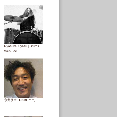
Ryosuke Kiyasu | Drums
Web Site
永井朋生 | Drum Perc,