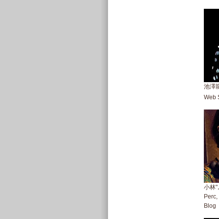
池澤龍作
Web S
小林"
Perc,
Blog