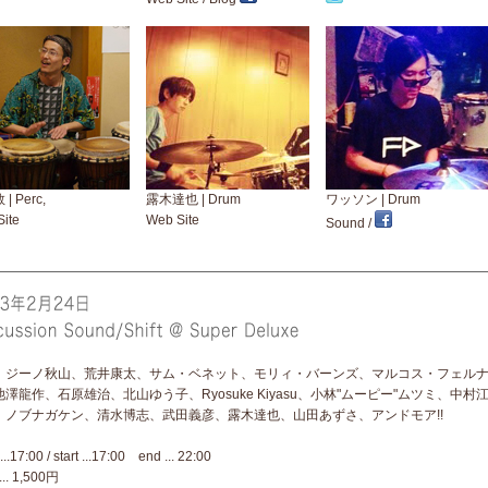
| Perc,
露木達也 | Drum
ワッソン | Drum
ite
Web Site
Sound
/
：ジーノ秋山、荒井康太、サム・ベネット、モリィ・バーンズ、マルコス・フェル
池澤龍作、石原雄治、北山ゆう子、Ryosuke Kiyasu、小林"ムーピー"ムツミ、
、ノブナガケン、清水博志、武田義彦、露木達也、山田あずさ、アンドモア!!
..17:00 / start ...17:00 end ... 22:00
 ... 1,500円