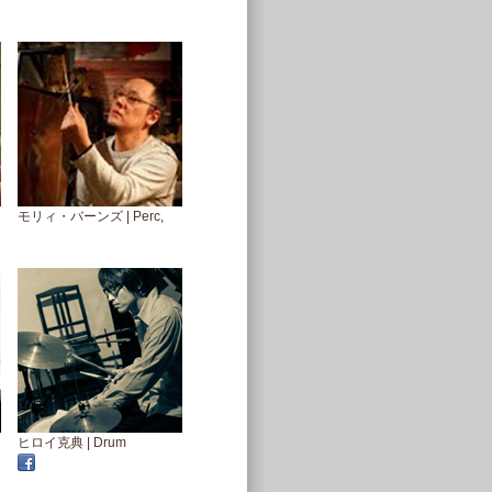
モリィ・バーンズ | Perc,
ヒロイ克典 | Drum