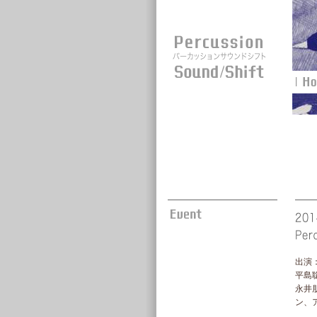
出演
平島
永井
ン、ア