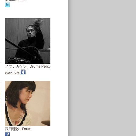
ノブナガケン | Drums Perc,
Web Site
武田理沙 | Drum