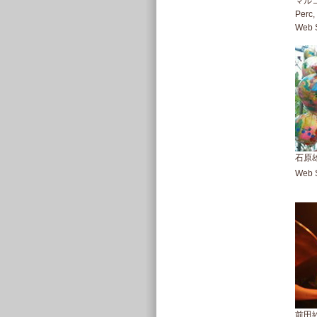
マル
Perc,
Web S
石原雄
Web S
前田紗