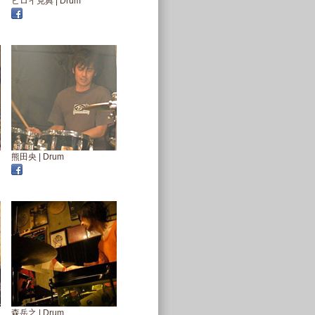
ヒロイ克典 | Drum
熊田央 | Drum
森岳之 | Drum