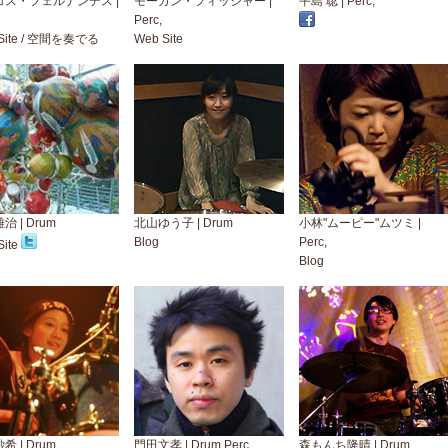
コス・フェルナンデス |
モーガン・フィッシャー |
平島 聡 | Perc,
Perc,
ite
/
空間を奏でる
Web Site
治 | Drum
北山ゆう子 | Drum
小林"ムーピー"ムツミ |
Blog
Perc,
ite
Blog
希 | Drum
門田文孝 | Drum Perc,
森もんち隆晴 | Drum