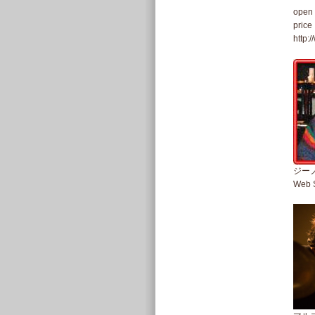
open .
price
http:
ジーノ
Web S