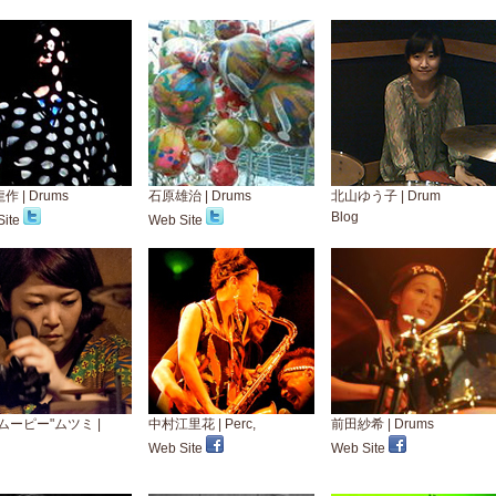
 | Drums
石原雄治 | Drums
北山ゆう子 | Drum
Blog
ite
Web Site
ムーピー"ムツミ |
中村江里花 | Perc,
前田紗希 | Drums
Web Site
Web Site