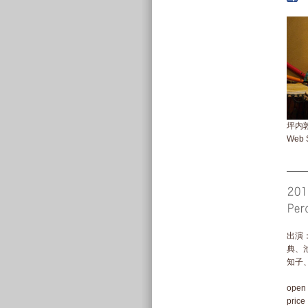
坪内敦 
Web S
出演
典、
知子
open .
price